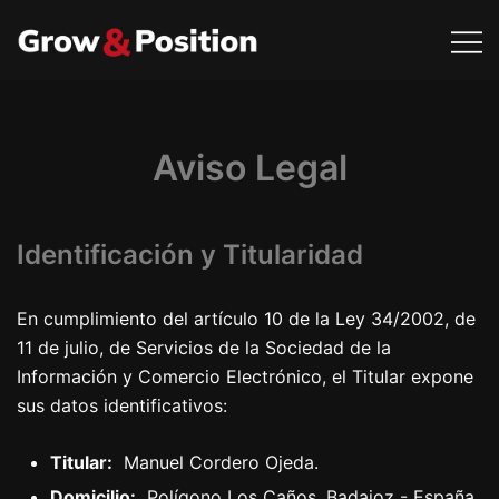
Saltar
al
contenido
Consultoría de marketing y diseño de marcas
Grow & Position
Aviso Legal
Identificación y Titularidad
En cumplimiento del artículo 10 de la Ley 34/2002, de
11 de julio, de Servicios de la Sociedad de la
Información y Comercio Electrónico, el Titular expone
sus datos identificativos:
Titular:
Manuel Cordero Ojeda.
Domicilio:
Polígono Los Caños, Badajoz - España.